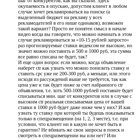
шаг от конкурентов, как вы сказали. Здесь
окупаемость я опускаю, допустим клиент в любом
случае хочет рекламироваться на поиске (а
выделенный бюджет на рекламу у всех
рекламодателей в его нише одинаков), возможен
такой вариант? Просто не понятен смысл в начале
видео когда вы говорите, что можно начинать в этом
случае рекламироваться за «10-15 рублей запросто»
раз прогнозируемые ставки яндексом не высокие, но
значит можно поставить и 500 и 1000 руб, эта сумма
все равно списана не будет, так?
И еще один вопрос если можно, когда объявление
наберет ctr как узнать что можно понизить ставку и
ставить cpc уже не 200-300 руб, а меньше, или этого
исходя из рассуждений выше не требуется, так как
цена уже и так будет ниже за счет набранного ctr
объявления, т.е. хоть 500-1000 рублей поставьте будет
списываться мин. шаг от конкурентов или в случае с
высоким ctr реальная списываемая цена от вашей
ставки в 1000 руб будет даже ниже чем у них? И как
узнать ту ставку при которой ты будешь показываться
только в спецразмещении (на 1, 2, 3 месте), т.е. при
условии, что клиент ни в какую не хочет быть в
гарантии? Не вбивать же свои запросы в поиск и
смотреть в спецразмещении вы или нет? Или