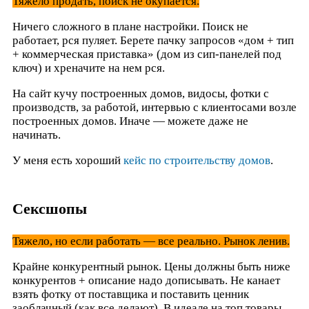
Тяжело продать, поиск не окупается.
Ничего сложного в плане настройки. Поиск не
работает, рся пуляет. Берете пачку запросов «дом + тип
+ коммерческая приставка» (дом из сип-панелей под
ключ) и хреначите на нем рся.
На сайт кучу построенных домов, видосы, фотки с
производств, за работой, интервью с клиентосами возле
построенных домов. Иначе — можете даже не
начинать.
У меня есть хороший
кейс по строительству домов
.
Сексшопы
Тяжело, но если работать — все реально. Рынок ленив.
Крайне конкурентный рынок. Цены должны быть ниже
конкурентов + описание надо дописывать. Не канает
взять фотку от поставщика и поставить ценник
заоблачный (как все делают). В идеале на топ товары