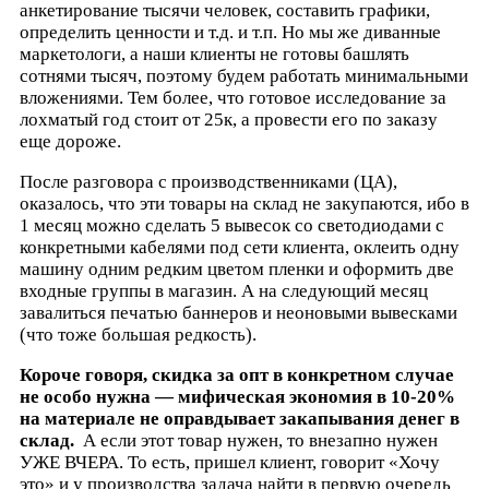
анкетирование тысячи человек, составить графики,
определить ценности и т.д. и т.п. Но мы же диванные
маркетологи, а наши клиенты не готовы башлять
сотнями тысяч, поэтому будем работать минимальными
вложениями. Тем более, что готовое исследование за
лохматый год стоит от 25к, а провести его по заказу
еще дороже.
После разговора с производственниками (ЦА),
оказалось, что эти товары на склад не закупаются, ибо в
1 месяц можно сделать 5 вывесок со светодиодами с
конкретными кабелями под сети клиента, оклеить одну
машину одним редким цветом пленки и оформить две
входные группы в магазин. А на следующий месяц
завалиться печатью баннеров и неоновыми вывесками
(что тоже большая редкость).
Короче говоря, скидка за опт в конкретном случае
не особо нужна — мифическая экономия в 10-20%
на материале не оправдывает закапывания денег в
склад.
А если этот товар нужен, то внезапно нужен
УЖЕ ВЧЕРА. То есть, пришел клиент, говорит «Хочу
это» и у производства задача найти в первую очередь