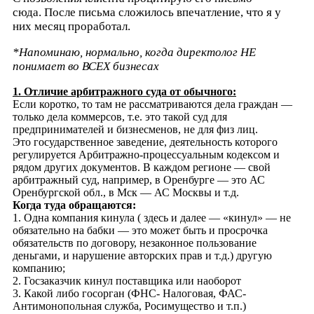
сюда. После письма сложилось впечатление, что я у
них месяц проработал.
*Напоминаю, нормально, когда директолог НЕ
понимает во ВСЕХ бизнесах
1. Отличие арбитражного суда от обычного:
Если коротко, то там не рассматриваются дела граждан —
только дела коммерсов, т.е. это такой суд для
предпринимателей и бизнесменов, не для физ лиц.
Это государственное заведение, деятельность которого
регулируется Арбитражно-процессуальным кодексом и
рядом других документов. В каждом регионе — свой
арбитражный суд, например, в Оренбурге — это АС
Оренбургской обл., в Мск — АС Москвы и т.д.
Когда туда обращаются:
1. Одна компания кинула ( здесь и далее — «кинул» — не
обязательно на бабки — это может быть и просрочка
обязательств по договору, незаконное пользование
деньгами, и нарушение авторских прав и т.д.) другую
компанию;
2. Госзаказчик кинул поставщика или наоборот
3. Какой либо госорган (ФНС- Налоговая, ФАС-
Антимонопольная служба, Росимущество и т.п.)