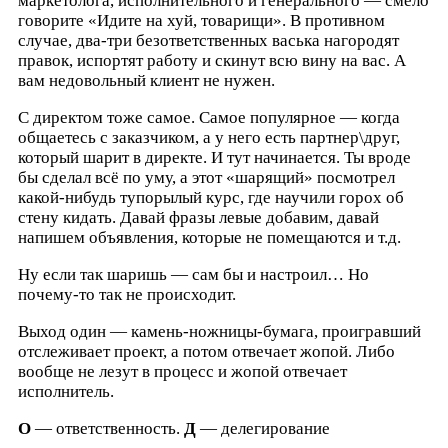
маркетолога, исполнительного и генерального — смело
говорите «Идите на хуй, товарищи». В противном
случае, два-три безответственных васька нагородят
правок, испортят работу и скинут всю вину на вас. А
вам недовольный клиент не нужен.
С директом тоже самое. Самое популярное — когда
общаетесь с заказчиком, а у него есть партнер\друг,
который шарит в директе. И тут начинается. Ты вроде
бы сделал всё по уму, а этот «шарящий» посмотрел
какой-нибудь тупорылый курс, где научили горох об
стену кидать. Давай фразы левые добавим, давай
напишем объявления, которые не помещаются и т.д.
Ну если так шаришь — сам бы и настроил… Но
почему-то так не происходит.
Выход один — камень-ножницы-бумага, проигравший
отслеживает проект, а потом отвечает жопой. Либо
вообще не лезут в процесс и жопой отвечает
исполнитель.
О
— ответственность.
Д
— делегирование