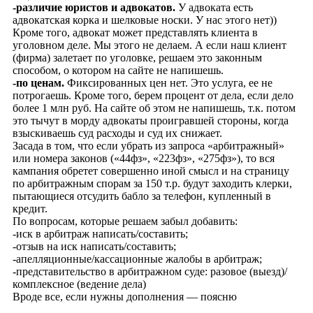
-различие юристов и адвокатов.
У адвоката есть
адвокатская корка и шелковые носки. У нас этого нет))
Кроме того, адвокат может представлять клиента в
уголовном деле. Мы этого не делаем. А если наш клиент
(фирма) залетает по уголовке, решаем это законным
способом, о котором на сайте не напишешь.
-по ценам.
Фиксированных цен нет. Это услуга, ее не
потрогаешь. Кроме того, берем процент от дела, если дело
более 1 млн руб. На сайте об этом не напишешь, т.к. потом
это тычут в морду адвокаты проигравшей стороны, когда
взыскиваешь суд расходы и суд их снижает.
Засада в том, что если убрать из запроса «арбитражный»
или номера законов («44фз», «223фз», «275фз»), то вся
кампания обретет совершенно иной смысл и на страницу
по арбитражным спорам за 150 т.р. будут заходить клерки,
пытающиеся отсудить бабло за телефон, купленный в
кредит.
По вопросам, которые решаем забыл добавить:
-иск в арбитраж написать/составить;
-отзыв на иск написать/составить;
-апелляционные/кассационные жалобы в арбитраж;
-представительство в арбитражном суде: разовое (выезд)/
комплексное (ведение дела)
Вроде все, если нужны дополнения — поясню