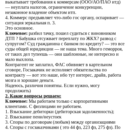
выкатывает требования к коммерсам (ООО/АО/ПАО итд)
— неуплата налогов, ограничение конкуренции,
незаконное владение объектом итп.
4. Коммерс предъявляет что-либо гос органу, оспаривает —
ситуация зеркальная п. 3.
Это основное.
Ключевое:
разбил тачку, пошел судиться с виновником
ДТП ? Бабушка отсужвает переплату по ЖКХ? развод с
супругом? Суд гражданина с банком по кредиту? — это все
суды общей юридикции — не наша тема. Много геморроя,
от таких дел тупеешь — они шаблонные, не интересно и
мало выхлопа.
Контрагент не заплатил, ФАС обивняет в картельном
сговоре, Госзакачик не исполняет обязательства по
контракту — вот это наше, ибо тут интерес, драйв, работа
мозга и хорошие деньги.
Надеюсь, различия понятны. Если нужно, могу
продолжить)
2. Какие вопросы решаем:
Ключевое:
Мы работаем только с корпоративными
клиентами. С физлицами не работаем.
1. Взыскание дебиторки (дебиторская задолженность);
2. Взыскание пени/неустоек
3. Споры по договорам (любым) между организациями
4. Споры с госзаказчиками ( это 44 фз, 223 фз, 275 фз). По