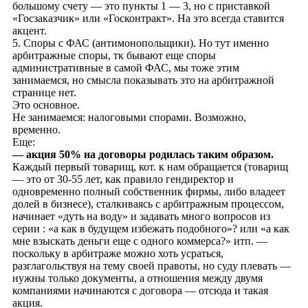
большому счету — это пункты 1 — 3, но с приставкой
«Госзаказчик» или «Госконтракт». На это всегда ставится
акцент.
5. Споры с ФАС (антимонопольщики). Но тут именно
арбитражные споры, тк бывают еще споры
административные в самой ФАС, мы тоже этим
занимаемся, но смысла показывать это на арбитражной
странице нет.
Это основное.
Не занимаемся: налоговыми спорами. Возможно,
временно.
Еще:
— акция 50% на договоры родилась таким образом.
Каждый первый товарищ, кот. к нам обращается (товарищ
— это от 30-55 лет, как правило гендиректор и
одновременно полный собственник фирмы, либо владеет
долей в бизнесе), сталкиваясь с арбитражным процессом,
начинает «дуть на воду» и задавать много вопросов из
серии : «а как в будущем избежать подобного»? или «а как
мне взыскать деньги еще с одного коммерса?» итп. —
поскольку в арбитраже можно хоть усраться,
разглагольствуя на тему своей правоты, но суду плевать —
нужны только документы, а отношения между двумя
компаниями начинаются с договора — отсюда и такая
акция.